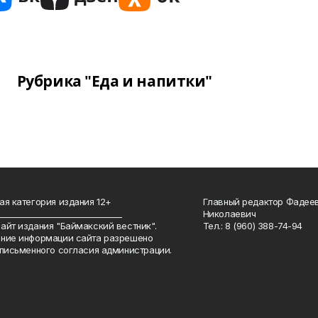
Рубрика "Еда и напитки"
ая категория издания 12+
Главный редактор Фадее
_______________________________
Николаевич
айт издания "Баймакский вестник".
Тел.: 8 (960) 388-74-94
ние информации сайта разрешено
 письменного согласия администрации.