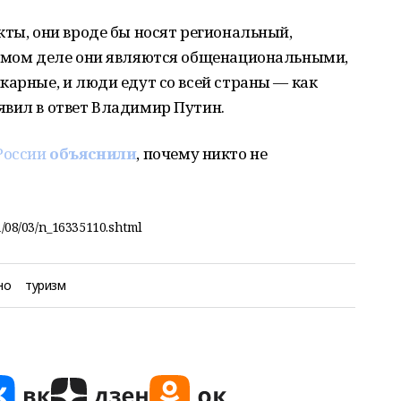
кты, они вроде бы носят региональный,
самом деле они являются общенациональными,
карные, и люди едут со всей страны — как
явил в ответ Владимир Путин.
России
объяснили
, почему никто не
1/08/03/n_16335110.shtml
но
туризм