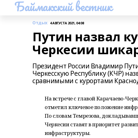
Баймакский вестник
Отдых
4 АВГУСТА 2021, 04:08
Путин назвал к
Черкесии шика
Президент России Владимир Пути
Черкесскую Республику (КЧР) на
сравнимыми с курортами Краснод
На встрече с главой Карачаево-Ч
отметил ключевое положение инфра
По словам Темрезова, докладывавшег
Черкесии ставят в приоритет разви
инфраструктуры.