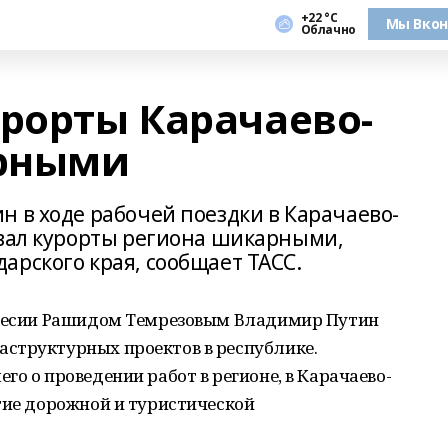
+22 °С
Мы Вкон
Облачно
урорты Карачаево-
рными
н в ходе рабочей поездки в Карачаево-
звал курорты региона шикарными,
арского края, сообщает ТАСС.
еркесии Рашидом Темрезовым Владимир Путин
структурных проектов в республике.
о о проведении работ в регионе, в Карачаево-
тие дорожной и туристической