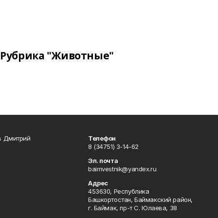
Рубрика "Животные"
в Дмитрий
Телефон
8 (34751) 3-14-62
Эл. почта
baimvestnik@yandex.ru
Адрес
453630, Республика
Башкортостан, Баймакский район,
г. Баймак, пр-т С. Юлаева, 38