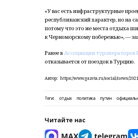
«У вас есть инфраструктурные прое
республиканский характер, но на 
потому что это же места отдыха ши
к Черноморскому побережью», — за
Ранее в
Ассоциации туроператоров 
отказывается от поездок в Турцию.
Автор:
https://www.gazeta.ru/social/news/202
Теги:
отдых
политика
путин
официаль
Читайте нас