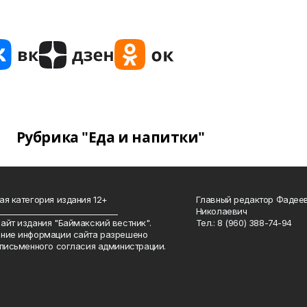
Рубрика "Еда и напитки"
ая категория издания 12+
Главный редактор Фадее
_______________________________
Николаевич
айт издания "Баймакский вестник".
Тел.: 8 (960) 388-74-94
ние информации сайта разрешено
 письменного согласия администрации.