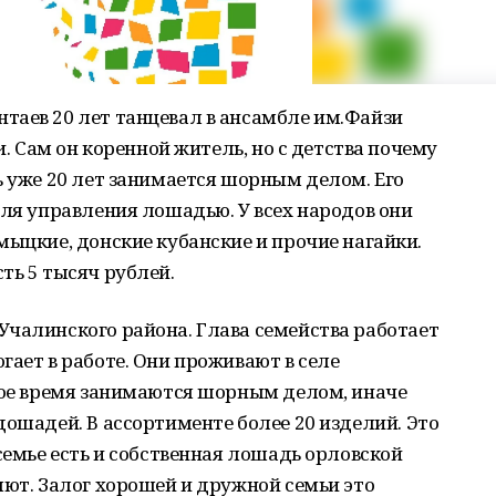
таев 20 лет танцевал в ансамбле им.Файзи
и. Сам он коренной житель, но с детства почему
ь уже 20 лет занимается шорным делом. Его
для управления лошадью. У всех народов они
мыцкие, донские кубанские и прочие нагайки.
ть 5 тысяч рублей.
Учалинского района. Глава семейства работает
гает в работе. Они проживают в селе
дное время занимаются шорным делом, иначе
дошадей. В ассортименте более 20 изделий. Это
семье есть и собственная лошадь орловской
яют. Залог хорошей и дружной семьи это