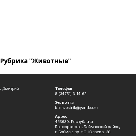
Рубрика "Животные"
в Дмитрий
Телефон
8 (34751) 3-14-62
Эл. почта
baimvestnik@yandex.ru
Адрес
453630, Республика
Башкортостан, Баймакский район,
г. Баймак, пр-т С. Юлаева, 38