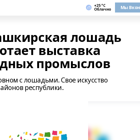
+25 °С
Мы Вкон
Облачно
ашкирская лошадь
ботает выставка
адных промыслов
овном с лошадьми. Свое искусство
районов республики.