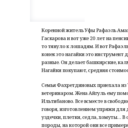
Коренной житель Уфы Рафаэль Аман
Гаскарова и вот уже 20 лет на пенси
то тянуло к лошадям. И вот Рафаэл
конек это нагайки это инструмент 
разные. Он делает башкирские, кал
Нагайки покупают, средняя стоимос
Семья Фахретдиновых приехала из 
ветеринаром. Жена Айгуль ему помо
Ильтибаново. Все всместе в свобо
говоря, изготовлением упряжи для 
уздечки, плетки, седла, хомуты… В 
породы, на которой они все пример