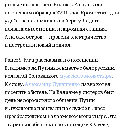
резные иконостасы. КолоколА отливали
по слепкам образцов XVIII века. Кроме того, для
удобства паломников на берегу Ладоги
появилась гостиница и паромная станция.
А на сам остров — провели электричество
и построили новый причал.
Ранее 5-tv.ru рассказывал о посещении
Владимиром Путиным вместе с белорусским
коллегой Соловецкого
мужского монастыря
.
К слову,
Александр Лукашенко
давно хотел
посетить обитель. На Валааме у лидеров был
день неформального общения. Путин
и Лукашенко побывали на службе в Спасо-
Преображенском Валаамском монастыре. Эта
старинная обитель основана еще в XIV веке,