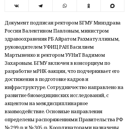
Документ подписан ректором БГМУ Минздрава
России Валентином Павловым, министром
здравоохранения РБ Айратом Рахматуллиным,
руководителем УФИЦ РАН Василием
Мартыненко и ректором УУНиТ Вадимом
Захаровым. БГМУ включен в консорциум по
разработке мРНК-вакцин, что подчеркивает его
достижения в подготовке кадров и
инфраструктуре. Сотрудничество направлено на
развитие биомедицинских исследований, с
акцентом на междисциплинарное
взаимодействие. Основные направления
определены распоряжениями Правительства РФ
№ 299-р и № 305-р. Координаторами назначены