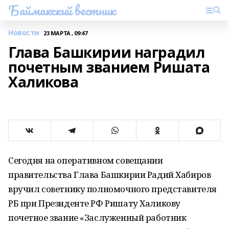
Баймакский вестник
Новости
23 МАРТА , 09:47
Глава Башкирии наградил
почетным званием Ришата
Халикова
Сегодня на оперативном совещании
правительства Глава Башкирии Радий Хабиров
вручил советнику полномочного представителя
РБ при Президенте РФ Ришату Халикову
почетное звание «Заслуженный работник