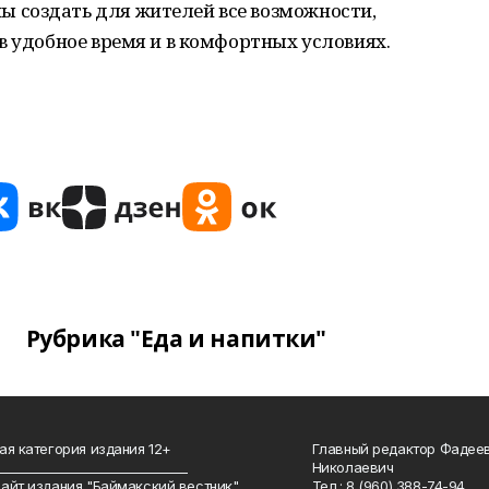
 создать для жителей все возможности,
в удобное время и в комфортных условиях.
Рубрика "Еда и напитки"
ая категория издания 12+
Главный редактор Фадее
_______________________________
Николаевич
айт издания "Баймакский вестник".
Тел.: 8 (960) 388-74-94