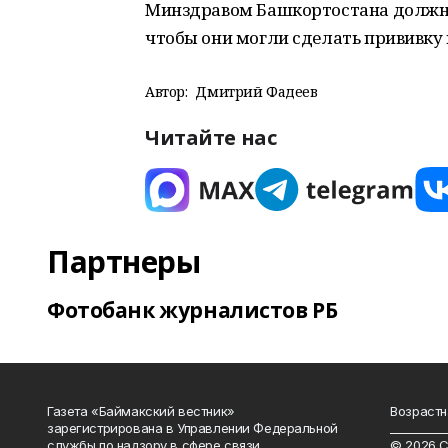
Минздравом Башкортостана должны
чтобы они могли сделать прививку 
Автор:
Дмитрий Фадеев
Читайте нас
Партнеры
Фотобанк журналистов РБ
Газета «Баймакский вестник»
Возрастн
зарегистрирована в Управлении Федеральной
__________
службы по надзору в сфере связи,
© 2026 С