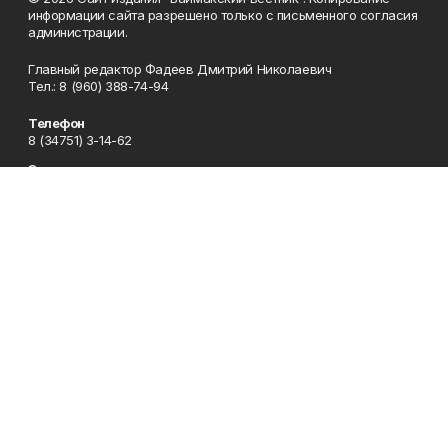
информации сайта разрешено только с письменного согласия
администрации.
Главный редактор Фадеев Дмитрий Николаевич
Тел.: 8 (960) 388-74-94
Телефон
8 (34751) 3-14-62
Эл. почта
baimvestnik@yandex.ru
Адрес
453630, Республика Башкортостан, Баймакский район, г.
Баймак, пр-т С. Юлаева, 38
Рекламная служба
8 (34751) 3-16-80
Редакция
8 (34751) 3-14-62
Приемная
8 (34751) 3-12-43
Сотрудничество
8 (34751) 3-14-62