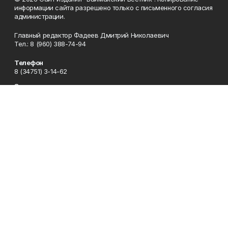
информации сайта разрешено только с письменного согласия
администрации.
Главный редактор Фадеев Дмитрий Николаевич
Тел.: 8 (960) 388-74-94
Телефон
8 (34751) 3-14-62
Эл. почта
baimvestnik@yandex.ru
Адрес
453630, Республика Башкортостан, Баймакский район, г.
Баймак, пр-т С. Юлаева, 38
Рекламная служба
8 (34751) 3-16-80
Редакция
8 (34751) 3-14-62
Приемная
8 (34751) 3-12-43
Сотрудничество
8 (34751) 3-14-62