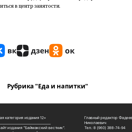
ться в центр занятости.
Рубрика "Еда и напитки"
ая категория издания 12+
Главный редактор Фадее
_______________________________
Николаевич
айт издания "Баймакский вестник".
Тел.: 8 (960) 388-74-94