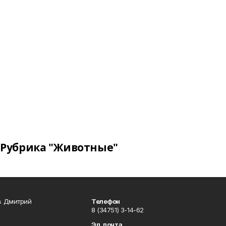
Рубрика "Животные"
в Дмитрий
Телефон
8 (34751) 3-14-62
Эл. почта