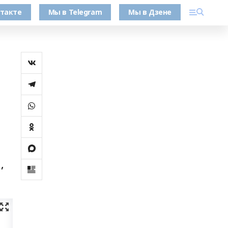
такте
Мы в Telegram
Мы в Дзене
и
,