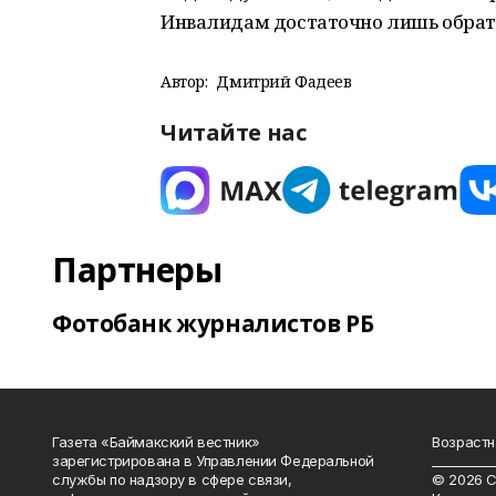
Инвалидам достаточно лишь обрати
Автор:
Дмитрий Фадеев
Читайте нас
Партнеры
Фотобанк журналистов РБ
Газета «Баймакский вестник»
Возрастн
зарегистрирована в Управлении Федеральной
__________
службы по надзору в сфере связи,
© 2026 С