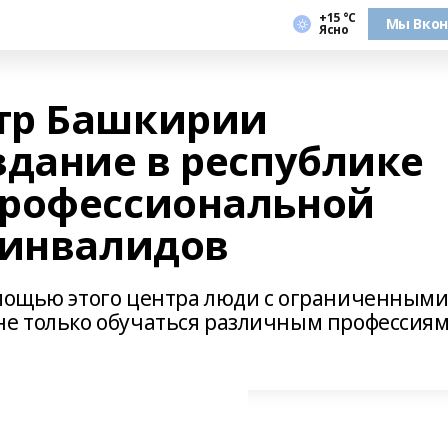
+15 °С
Мы Вкон
Ясно
тр Башкирии
здание в республике
профессиональной
 инвалидов
омощью этого центра люди с ограниченным
не только обучаться различным профессиям