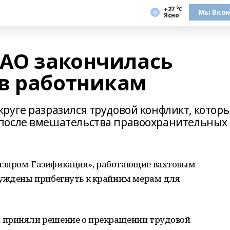
+27 °С
Мы Вкон
Ясно
НАО закончилась
в работникам
руге разразился трудовой конфликт, котор
после вмешательства правоохранительных
азпром-Газификация», работающие вахтовым
нуждены прибегнуть к крайним мерам для
 приняли решение о прекращении трудовой