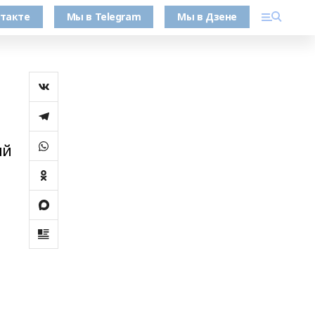
такте
Мы в Telegram
Мы в Дзене
ый