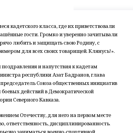
ся кадетского класса, где их приветствовали
шённые гости. Громко и уверенно зачитывали
рячо любить и защищать свою Родину, с
римером для всех своих товарищей. Клянусь!».
 поздравления и напутствия к кадетам
инистра республики Азат Бадранов, глава
 председатель Союза общественных инициатив
ы боевых действий в Демократической
ории Северного Кавказа.
жением Отечеству, для него на первом месте
во, ответственность, дисциплинированность.
рьезно заниматься военно-спортивной