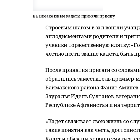
В Баймаке юные кадеты приняли присягу
Строевым шагом в зал вошли учащие
аплодисментами родители и пригла
ученики торжественную клятву: «Го
честью нести звание кадета, быть п
После принятия присяги со словами
обратились заместитель премьер-м
Баймакского района Фанис Аминев,
Зауралья Идель Султанов, ветеран
Республике Афганистан и на террит
«Кадет связывает свою жизнь со слу
такие понятия как честь, достоинст
Кадеты обязаны хорошо учиться, се