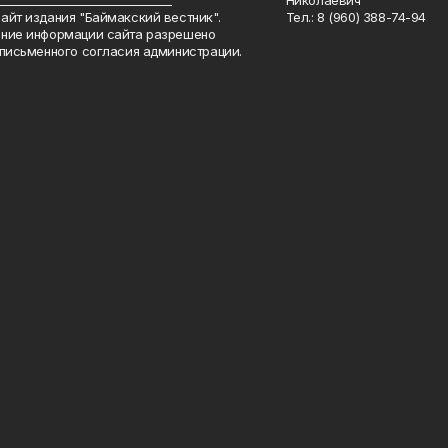
_______________________________
Николаевич
айт издания "Баймакский вестник".
Тел.: 8 (960) 388-74-94
ние информации сайта разрешено
 письменного согласия администрации.