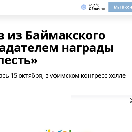
+17 °С
Мы Вкон
Облачно
 из Баймакского
ладателем награды
лесть»
ь 15 октября, в уфимском конгресс-холле