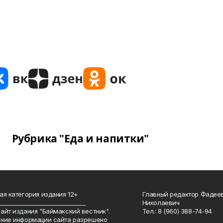
Рубрика "Еда и напитки"
ая категория издания 12+
Главный редактор Фадее
_______________________________
Николаевич
айт издания "Баймакский вестник".
Тел.: 8 (960) 388-74-94
ние информации сайта разрешено