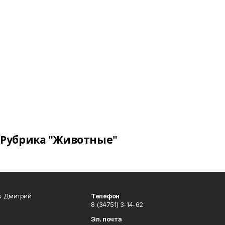
Рубрика "Животные"
в Дмитрий
Телефон
8 (34751) 3-14-62
Эл. почта