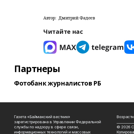
Автор:
Дмитрий Фадеев
Читайте нас
Партнеры
Фотобанк журналистов РБ
Газета «Баймакский вестник»
Возрастн
зарегистрирована в Управлении Федеральной
__________
службы по надзору в сфере связи,
© 2026 С
информационных технологий и массовых
Копирова