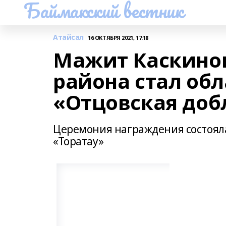
Баймакский вестник
Атайсал
16 ОКТЯБРЯ 2021, 17:18
Мажит Каскинов
района стал об
«Отцовская доб
Церемония награждения состоялас
«Торатау»