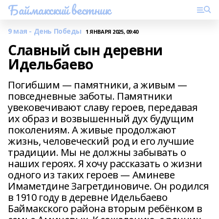
Баймакский вестник
9 мая - День Победы
1 ЯНВАРЯ 2025, 09:40
Славный сын деревни
Идельбаево
Погибшим — памятники, а живым —
повседневные заботы. Памятники
увековечивают славу героев, передавая
их образ и возвышенный дух будущим
поколениям. А живые продолжают
жизнь, человеческий род и его лучшие
традиции. Мы не должны забывать о
наших героях. Я хочу рассказать о жизни
одного из таких героев — Аминеве
Имаметдине Загретдиновиче. Он родился
в 1910 году в деревне Идельбаево
Баймакского района вторым ребёнком в