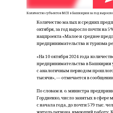
Количество субъектов МСП в Башкирии за год выросло
Количество малых и средних предп
октября, за год выросло почти на 5
нацпроекта «Малое и среднее пред
предпринимательства и туризма ре
«На 10 октября 2024 года количеств
предпринимательства в Башкирии у
с аналогичным периодом прошлого г
тысячи», — отмечается в сообщении
По словам и. о. министра предпри
Гордиенко, число занятых в сфере м
с начала года, до почти 579 тыс. че
житель региона, имеющий работу. Кр