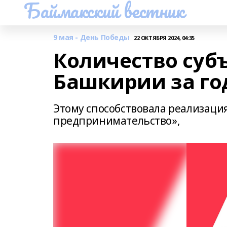
Баймакский вестник
9 мая - День Победы
22 ОКТЯБРЯ 2024, 04:35
Количество суб
Башкирии за го
Этому способствовала реализаци
предпринимательство»,