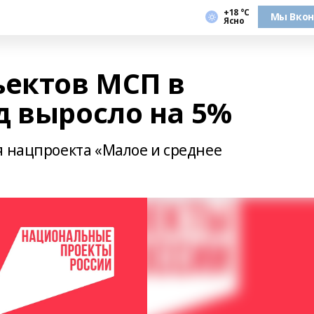
+18 °С
Мы Вкон
Ясно
ъектов МСП в
д выросло на 5%
я нацпроекта «Малое и среднее