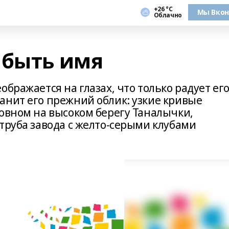
+26 °С
Мы Вкон
Облачно
 быть имя
бражается на глазах, что только радует ег
анит его прежний облик: узкие кривые
новном на высоком берегу Таналычки,
труба завода с желто-серыми клубами