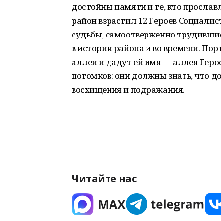
достойны памяти и те, кто просла
район взрастил 12 Героев Социалис
судьбы, самоотверженно трудившие
в истории района и во времени. По
аллеи и дадут ей имя — аллея Геро
потомков: они должны знать, что д
восхищения и подражания.
Читайте нас