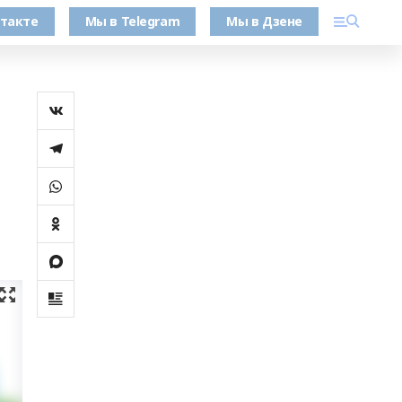
такте
Мы в Telegram
Мы в Дзене
о