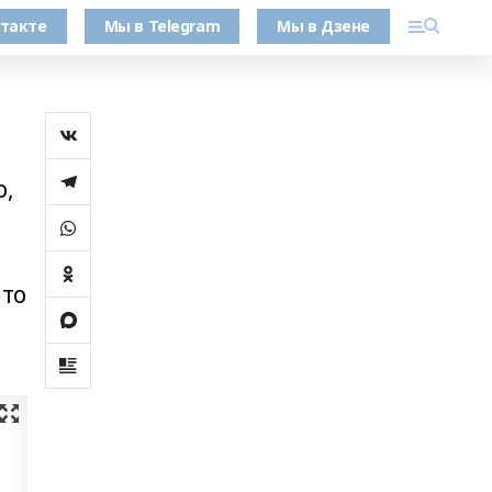
такте
Мы в Telegram
Мы в Дзене
о,
 то