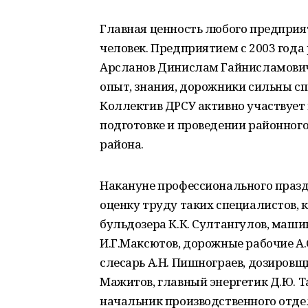
Главная ценность любого предприят
человек. Предприятием с 2003 года
Арсланов Динислам Гайнисламович.
опыт, знания, дорожники сильны с
Коллектив ДРСУ активно участвует 
подготовке и проведении районного
района.
Накануне профессионального празд
оценку труду таких специалистов, 
бульдозера К.К. Султангулов, маши
И.Г.Максютов, дорожные рабочие А.С.
слесарь А.Н. Пишнограев, дозировщи
Мажитов, главный энергетик Д.Ю. Та
начальник производственного отдел