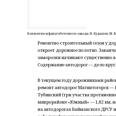
Коллектив асфальтобетонного завода: И. Кудашев, М. Ма
Ремонтно-строительный сезон у дор
откроет дорожное полотно. Заканчи
заморозки начинают существенно в
Содержание автодорог — дело круг
В текущем году дорожниками район
ремонт автодорог Магнитогорск — И
Тубинский (три участка протяженнос
микрорайоне «Южный» — 1,82 км, н
на автодорогах Баймакского ДРСУ и