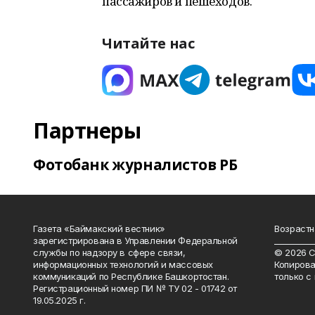
пассажиров и пешеходов.
Читайте нас
Партнеры
Фотобанк журналистов РБ
Газета «Баймакский вестник»
Возрастн
зарегистрирована в Управлении Федеральной
__________
службы по надзору в сфере связи,
© 2026 С
информационных технологий и массовых
Копирова
коммуникаций по Республике Башкортостан.
только с
Регистрационный номер ПИ № ТУ 02 - 01742 от
19.05.2025 г.
________________________________________