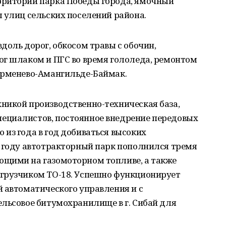
рритории парка Победы города, ямочный
 улиц сельских поселений района.
доль дорог, обкосом травы с обочин,
ог шлаком и ПГС во время гололеда, ремонтом
ерменево-Амангильде-Баймак.
никой производственно-техническая база,
ециалистов, постоянное внедрение передовых
из года в год добиваться высоких
м году автотракторный парк пополнился тремя
щими на газомоторном топливе, а также
грузчиком ТО-18. Успешно функционирует
 автоматического управления и с
ельсовое битумохранилище в г. Сибай для