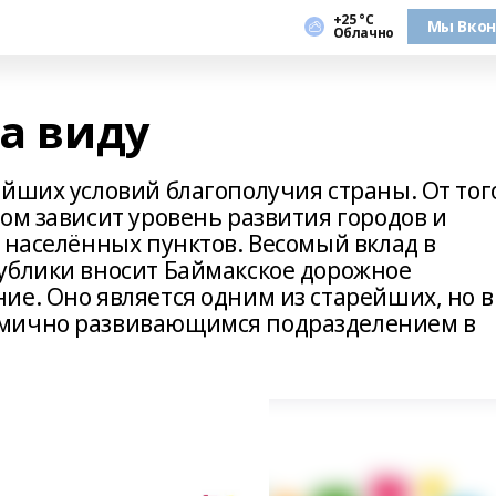
+25 °С
Мы Вкон
Облачно
на виду
йших условий благополучия страны. От тог
ом зависит уровень развития городов и
 населённых пунктов. Весомый вклад в
ублики вносит Баймакское дорожное
е. Оно является одним из старейших, но в
амично развивающимся подразделением в