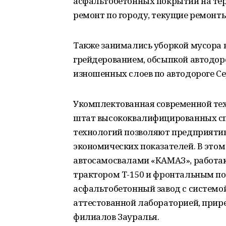
асфальтобетонных покрытий на те
ремонт по городу, текущие ремонты
Также занимались уборкой мусора в
грейдерованием, обсыпкой автодор
изношенных слоев по автодороге С
Укомплектованная современной тех
штат высококвалифицированных сп
технологий позволяют предприятию 
экономических показателей. В это
автосамосвалами «КАМАЗ», работаю
трактором Т-150 и фронтальным по
асфальтобетонный завод с системой
аттестованной лабораторией, прир
филиалов Зауралья.