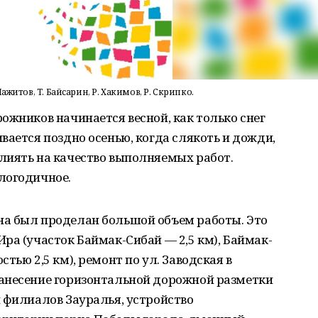
житов, Т. Байсарин, Р. Хакимов, Р. Скрипко.
ожников начинается весной, как только снег
вается поздно осенью, когда слякоть и дожди,
лиять на качество выполняемых работ.
логодичное.
а был проделан большой объем работы. Это
ра (участок Баймак-Сибай — 2,5 км), Баймак-
тью 2,5 км), ремонт по ул. Заводская в
анесение горизонтальной дорожной разметки
 филиалов Зауралья, устройство