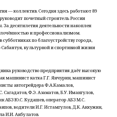
ия — коллектив. Сегодня здесь работают 89
 руководит почетный строитель России
 За десятилетия деятельности накоплен
плочённостью и профессионализмом.
в субботниках по благоустройству города,
 Сабантуя, культурной и спортивной жизни
ника руководство предприятия даёт высокую
как машинист катка Г.Г. Янчурин, машинист
нисты автогрейдера Ф.А.Камалов,
 Сагадатов, Ф.Э. Азаматов, Б.У. Имангулов,
к АБЗ Ю.С. Кудашев, оператор АБЗ М.С.
ипов, водители И.Г. Истамгулов, Д.К. Аккужин,
а И.И. Акбулатов.