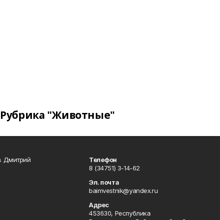
Рубрика "Животные"
в Дмитрий
Телефон
8 (34751) 3-14-62
Эл. почта
baimvestnik@yandex.ru
Адрес
453630, Республика