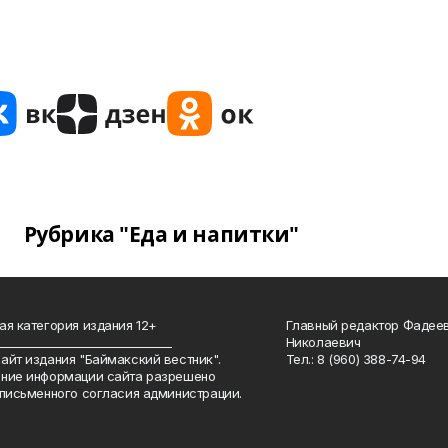
Рубрика "Еда и напитки"
ая категория издания 12+
Главный редактор Фадее
_______________________________
Николаевич
айт издания "Баймакский вестник".
Тел.: 8 (960) 388-74-94
ние информации сайта разрешено
 письменного согласия администрации.