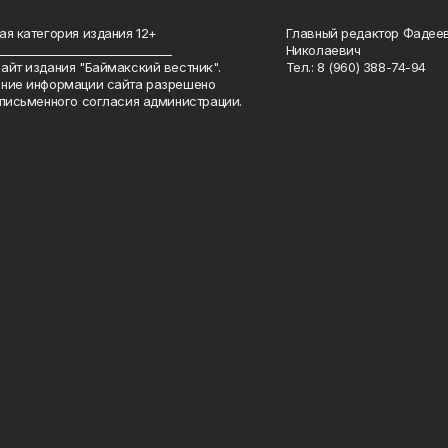
ая категория издания 12+
Главный редактор Фадее
_______________________________
Николаевич
айт издания "Баймакский вестник".
Тел.: 8 (960) 388-74-94
ние информации сайта разрешено
 письменного согласия администрации.