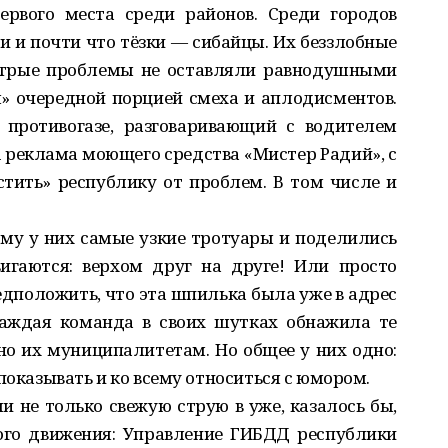
ервого места среди районов. Среди городов
и и почти что тёзки — сибайцы. Их беззлобные
стрые проблемы не оставляли равнодушными
я» очередной порцией смеха и аплодисментов.
 противогазе, разговаривающий с водителем
А реклама моющего средства «Мистер Радий», с
тить» республику от проблем. В том числе и
ему у них самые узкие тротуары и поделились
игаются: верхом друг на друге! Или просто
едположить, что эта шпилька была уже в адрес
аждая команда в своих шутках обнажила те
о их муниципалитетам. Но общее у них одно:
показывать и ко всему относиться с юмором.
 не только свежую струю в уже, казалось бы,
ого движения: Управление ГИБДД республики