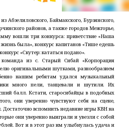
из Абзелиловского, Баймакского, Бурзянского,
рчинского районов, а также городов Межгорье,
амму вошли три конкурса: приветствие «Наша
х жизнь была», конкурс капитанов «Тише едешь
онкурс «Скутер: кататься подано».
команда из с. Старый Сибай «Корпорация
телю оригинальными шутками, разнообразием
бенно нашим ребятам удался музыкальный
ики много пели, танцевали и шутили. Их
ший балл. Кстати, старосибайцы в подобных
ого, они уверенно чувствуют себя на сцене,
ы. Достаточно вспомнить недавние игры КВН на
орые они уверенно выиграли и увезли с собой
блей. Вот и в этот раз им улыбнулась удача и