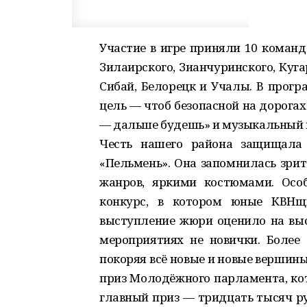
Участие в игре приняли 10 команд 
Зилаирского, Зианчуринского, Куга
Сибай, Белорецк и Учалы. В прогр
цель — чтоб безопасной на дорога
— дальше будешь» и музыкальный к
Честь нашего района защищала 
«Пельмень». Она запомнилась зри
жанров, яркими костюмами. Осо
конкурс, в котором юные КВНщ
выступление жюри оценило на выс
мероприятиях не новички. Более т
покоряя всё новые и новые вершин
приз Молодёжного парламента, кот
главный приз — тридцать тысяч ру