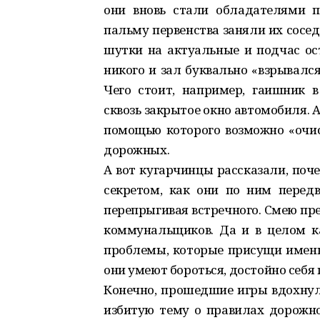
они вновь стали обладателями п
пальму первенства заняли их сосед
шутки на актуальные и подчас о
никого и зал буквально «взрывалс
Чего стоит, например, гаишник в
сквозь закрытое окно автомобиля. 
помощью которого возможно «очис
дорожных.
А вот кугарчинцы рассказали, поч
секретом, как они по ним передв
перепрыгивая встречного. Смею пр
коммунальщиков. Да и в целом к
проблемы, которые присущи именн
они умеют бороться, достойно себя 
Конечно, прошедшие игры вдохнули
избитую тему о правилах дорожн