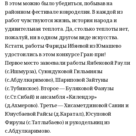
В этом можно было убедиться, побывав на
районном фестивале ковроделия. В каждой из
работ чувствуются жизнь, история народа и
удивительная теплота. Да, столько теплоты нет,
пожалуй, ни в одном другом виде искусства.
Кстати, работы Фариды Ибяевой из Юмашево
удостоились в этом конкурсе Гран-при!
Первое место завоевали работы Янбековой Раули
(с.Ишмурза), Суюндуковой Гильмиязы
(с.Абдулкаримово), Шариповой Зайтуны
(с.Тубинское). Второе — Буляковой Фанузы
(с.Ст.Сибай) и ансамбля «Килендэр»
(д.Ахмерово). Третье — Хисаметдиновой Сании и
Юнусбаевой Райсы (д.Каратал), Юсуповой
Фирузы (с.Татлыбаево) и рукодельниц из
с.Абдулкаримово.