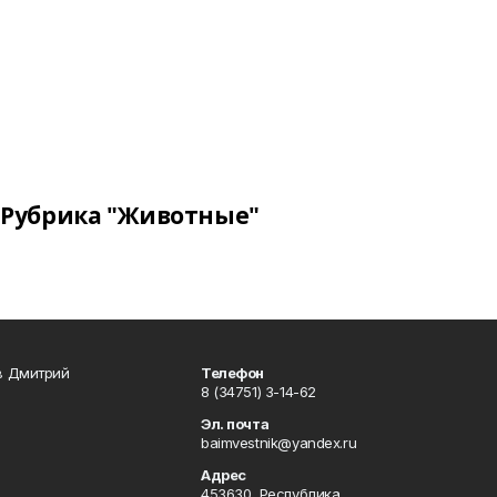
Рубрика "Животные"
в Дмитрий
Телефон
8 (34751) 3-14-62
Эл. почта
baimvestnik@yandex.ru
Адрес
453630, Республика