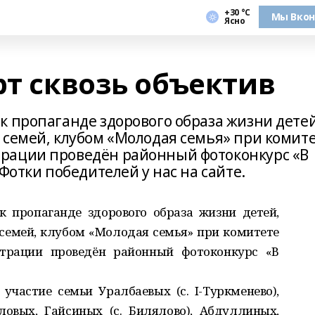
+30 °С
Мы Вкон
Ясно
рт сквозь объектив
к пропаганде здорового образа жизни детей
 семей, клубом «Молодая семья» при комит
рации проведён районный фотоконкурс «В
Фотки победителей у нас на сайте.
 пропаганде здорового образа жизни детей,
семей, клубом «Молодая семья» при комитете
рации проведён районный фотоконкурс «В
частие семьи Уралбаевых (с. I-Туркменево),
ловых, Гайсиных (с. Билялово), Абдуллиных,