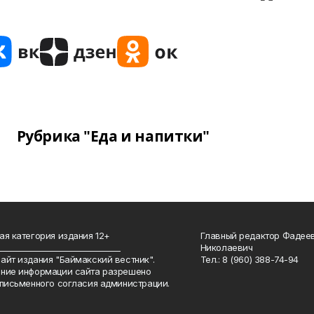
Рубрика "Еда и напитки"
ая категория издания 12+
Главный редактор Фадее
_______________________________
Николаевич
айт издания "Баймакский вестник".
Тел.: 8 (960) 388-74-94
ние информации сайта разрешено
 письменного согласия администрации.