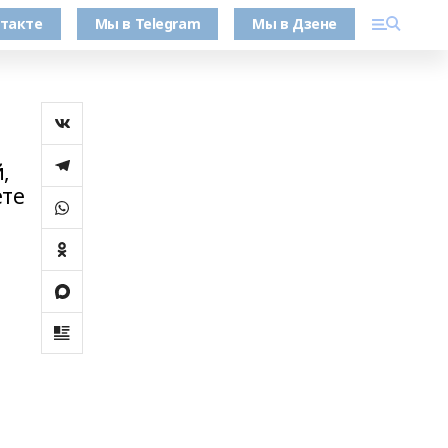
такте
Мы в Telegram
Мы в Дзене
,
ете