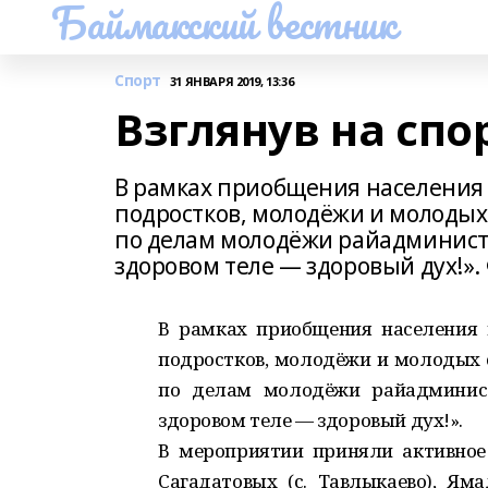
Баймакский вестник
Спорт
31 ЯНВАРЯ 2019, 13:36
Взглянув на спо
В рамках приобщения населения 
подростков, молодёжи и молодых
по делам молодёжи райадминист
здоровом теле — здоровый дух!». 
В рамках приобщения населения к
подростков, молодёжи и молодых 
по делам молодёжи райадминист
здоровом теле — здоровый дух!».
В мероприятии приняли активное у
Сагадатовых (с. Тавлыкаево), Яма