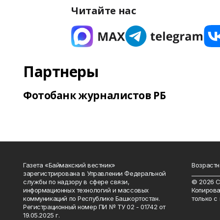
Читайте нас
Партнеры
Фотобанк журналистов РБ
Газета «Баймакский вестник»
Возрастн
зарегистрирована в Управлении Федеральной
__________
службы по надзору в сфере связи,
© 2026 С
информационных технологий и массовых
Копирова
коммуникаций по Республике Башкортостан.
только с
Регистрационный номер ПИ № ТУ 02 - 01742 от
19.05.2025 г.