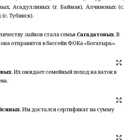
вых, Асадуллиных (г. Баймак), Алчиновых (с.
с. Тубинск).
личеству лайков стала семья
Сагадатовых
. В
 она отправится в бассейн ФОКа «Богатырь».
евых
. Их ожидает семейный поход на каток в
ва.
йсиных
. Им достался сертификат на сумму