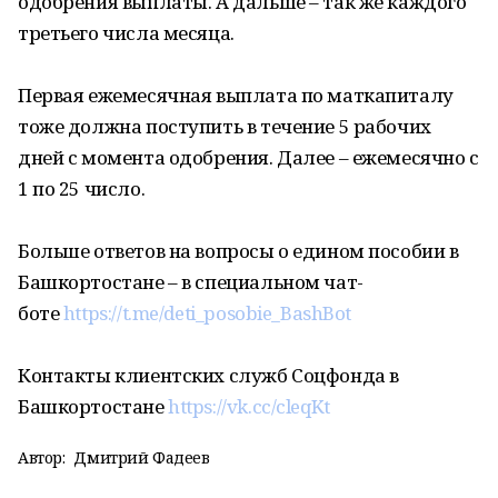
одобрения выплаты. А дальше – так же каждого
третьего числа месяца.
Первая ежемесячная выплата по маткапиталу
тоже должна поступить в течение 5 рабочих
дней с момента одобрения. Далее – ежемесячно с
1 по 25 число.
Больше ответов на вопросы о едином пособии в
Башкортостане – в специальном чат-
боте
https://t.me/deti_posobie_BashBot
Контакты клиентских служб Соцфонда в
Башкортостане
https://vk.cc/cleqKt
Автор:
Дмитрий Фадеев