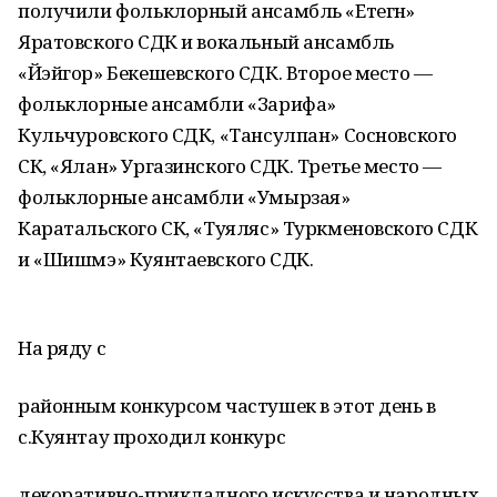
получили фольклорный ансамбль «Етегән»
Яратовского СДК и вокальный ансамбль
«Йэйгор» Бекешевского СДК. Второе место —
фольклорные ансамбли «Зарифа»
Кульчуровского СДК, «Тансулпан» Сосновского
СК, «Ялан» Ургазинского СДК. Третье место —
фольклорные ансамбли «Умырзая»
Каратальского СК, «Туяляс» Туркменовского СДК
и «Шишмэ» Куянтаевского СДК.
На ряду с
районным конкурсом частушек в этот день в
с.Куянтау проходил конкурс
декоративно-прикладного искусства и народных