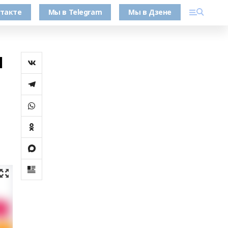
такте
Мы в Telegram
Мы в Дзене
л