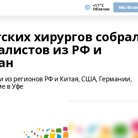
+17 °С
Мы Вкон
Облачно
ских хирургов собра
алистов из РФ и
ан
 из регионов РФ и Китая, США, Германии,
е в Уфе