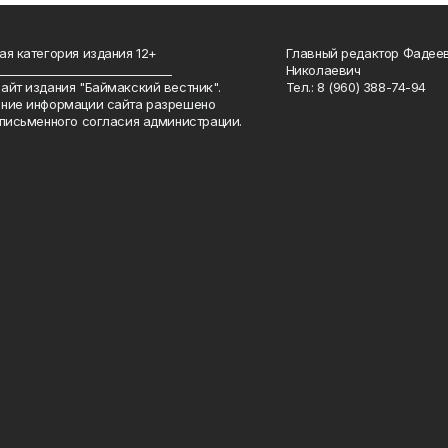
ая категория издания 12+
Главный редактор Фадее
_______________________________
Николаевич
айт издания "Баймакский вестник".
Тел.: 8 (960) 388-74-94
ние информации сайта разрешено
 письменного согласия администрации.