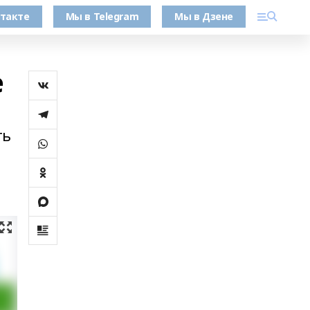
такте
Мы в Telegram
Мы в Дзене
е
ть
е