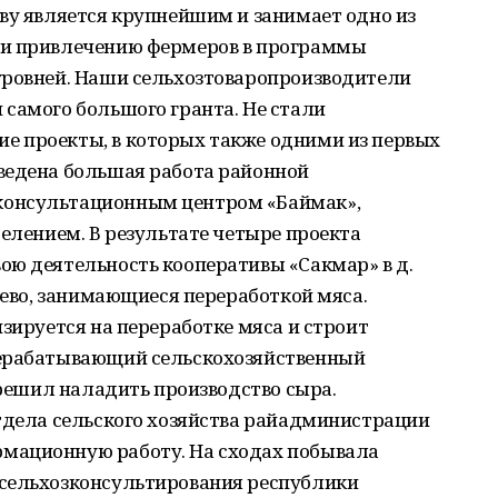
ву является крупнейшим и занимает одно из
 и привлечению фермеров в программы
уровней. Наши сельхозтоваропроизводители
самого большого гранта. Не стали
 проекты, в которых также одними из первых
ведена большая работа районной
консультационным центром «Баймак»,
селением. В результате четыре проекта
ою деятельность кооперативы «Сакмар» в д.
баево, занимающиеся переработкой мяса.
изируется на переработке мяса и строит
рерабатывающий сельскохозяйственный
 решил наладить производство сыра.
отдела сельского хозяйства райадминистрации
мационную работу. На сходах побывала
 сельхозконсультирования республики