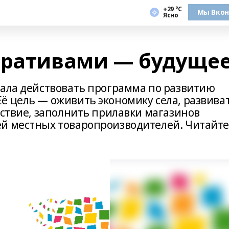
+29 °С
Мы Вкон
Ясно
еративами — будуще
чала действовать программа по развитию
ё цель — оживить экономику села, развива
дствие, заполнить прилавки магазинов
ей местных товаропроизводителей. Читайт