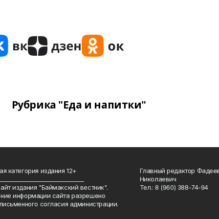
Рубрика "Еда и напитки"
ая категория издания 12+
Главный редактор Фадее
_______________________________
Николаевич
айт издания "Баймакский вестник".
Тел.: 8 (960) 388-74-94
ние информации сайта разрешено
 письменного согласия администрации.