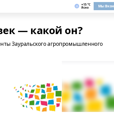
+15 °С
Мы Вкон
Ясно
ек — какой он?
уденты Зауральского агропромышленного