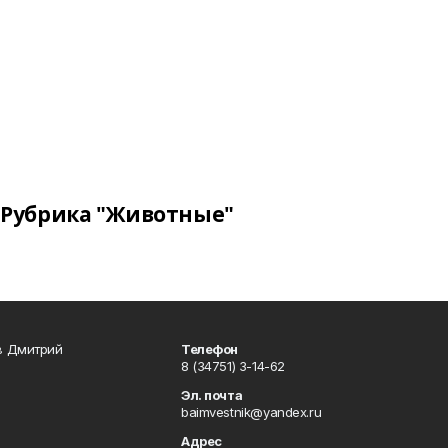
Рубрика "Животные"
в Дмитрий
Телефон
8 (34751) 3-14-62
Эл. почта
baimvestnik@yandex.ru
Адрес