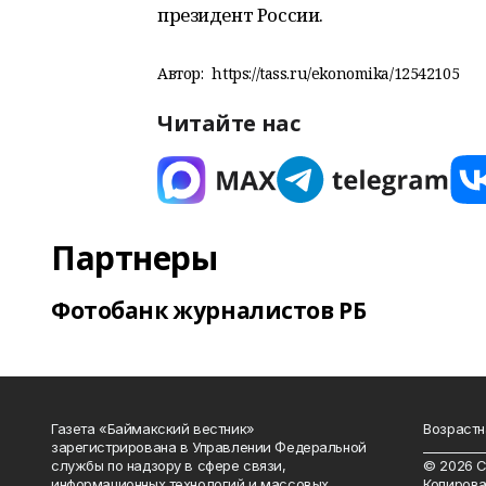
президент России.
Автор:
https://tass.ru/ekonomika/12542105
Читайте нас
Партнеры
Фотобанк журналистов РБ
Газета «Баймакский вестник»
Возрастн
зарегистрирована в Управлении Федеральной
__________
службы по надзору в сфере связи,
© 2026 С
информационных технологий и массовых
Копирова