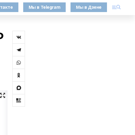
такте
Мы в Telegram
Мы в Дзене
Ф