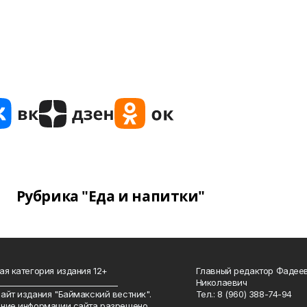
Рубрика "Еда и напитки"
ая категория издания 12+
Главный редактор Фадее
_______________________________
Николаевич
айт издания "Баймакский вестник".
Тел.: 8 (960) 388-74-94
ние информации сайта разрешено