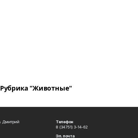
Рубрика "Животные"
в Дмитрий
Телефон
8 (34751) 3-14-62
Эл. почта