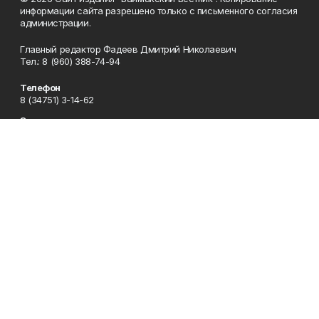
информации сайта разрешено только с письменного согласия
администрации.
Главный редактор Фадеев Дмитрий Николаевич
Тел.: 8 (960) 388-74-94
Телефон
8 (34751) 3-14-62
Эл. почта
baimvestnik@yandex.ru
Адрес
453630, Республика Башкортостан, Баймакский район, г.
Баймак, пр-т С. Юлаева, 38
Рекламная служба
8 (34751) 3-16-80
Редакция
8 (34751) 3-14-62
Приемная
8 (34751) 3-12-43
Сотрудничество
8 (34751) 3-14-62