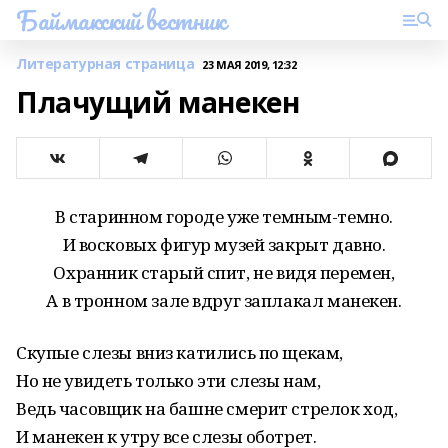
Баймакский вестник
Литературная страница
23 МАЯ 2019, 12:32
Плачущий манекен
В старинном городе уже темным-темно.
И восковых фигур музей закрыт давно.
Охранник старый спит, не видя перемен,
А в тронном зале вдруг заплакал манекен.
Скупые слезы вниз катились по щекам,
Но не увидеть только эти слезы нам,
Ведь часовщик на башне смерит стрелок ход,
И манекен к утру все слезы оботрет.