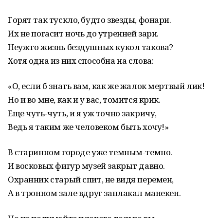
Горят так тускло, будто звезды, фонари.
Их не погасит ночь до утренней зари.
Неужто жизнь бездушных кукол такова?
Хотя одна из них способна на слова:
«О, если б знать вам, как же жалок мертвый лик!
Но и во мне, как и у вас, томится крик.
Еще чуть-чуть, и я уж точно закричу,
Ведь я таким же человеком быть хочу!»
В старинном городе уже темным-темно.
И восковых фигур музей закрыт давно.
Охранник старый спит, не видя перемен,
А в тронном зале вдруг заплакал манекен.