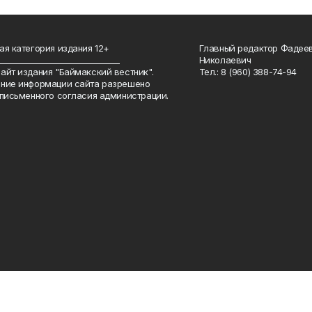
ая категория издания 12+
Главный редактор Фадее
_______________________________
Николаевич
айт издания "Баймакский вестник".
Тел.: 8 (960) 388-74-94
ние информации сайта разрешено
 письменного согласия администрации.