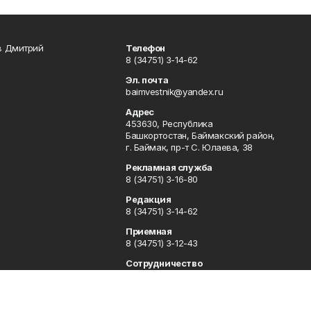
в Дмитрий
Телефон
8 (34751) 3-14-62
Эл. почта
baimvestnik@yandex.ru
Адрес
453630, Республика
Башкортостан, Баймакский район,
г. Баймак, пр-т С. Юлаева, 38
Рекламная служба
8 (34751) 3-16-80
Редакция
8 (34751) 3-14-62
Приемная
8 (34751) 3-12-43
Сотрудничество
8 (34751) 3-14-62
Отдел кадров
8 (34751) 3-14-62