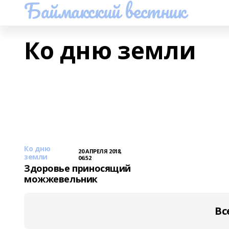
Баймакский вестник
Ко дню земли
Ко дню
20 АПРЕЛЯ 2018,
земли
06:52
Здоровье приносящий
можжевельник
Вс