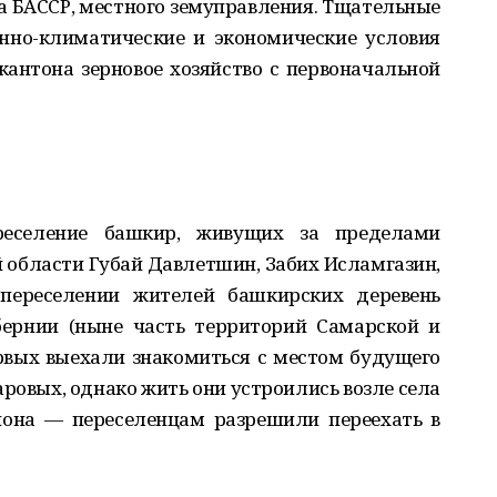
а БАССР, местного земуправления. Тщательные
енно-климатические и экономические условия
 кантона зерновое хозяйство с первоначальной
реселение башкир, живущих за пределами
 области Губай Давлетшин, Забих Исламгазин,
переселении жителей башкирских деревень
бернии (ныне часть территорий Самарской и
ервых выехали знакомиться с местом будущего
ровых, однако жить они устроились возле села
она — переселенцам разрешили переехать в