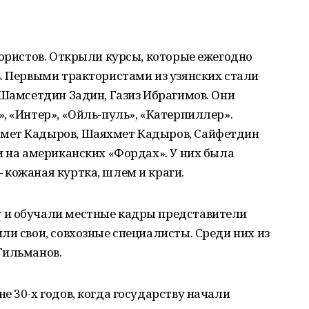
тористов. Открыли курсы, которые ежегодно
. Первыми трактористами из узянских стали
 Шамсетдин Задин, Газиз Ибрагимов. Они
, «Интер», «Ойль-пуль», «Катерпиллер».
мет Кадыров, Шаяхмет Кадыров, Сайфетдин
и на американских «Фордах». У них была
 кожаная куртка, шлем и краги.
 и обучали местные кадры представители
ли свои, совхозные специалисты. Среди них из
Гильманов.
е 30-х годов, когда государству начали