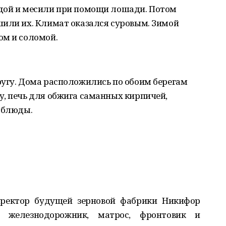
дой и месили при помощи лошади. Потом
шили их. Климат оказался суровым. Зимой
ом и соломой.
ругу. Дома расположились по обоим берегам
у, печь для обжига саманных кирпичей,
рблюды.
иректор будущей зерновой фабрики Никифор
железнодорожник, матрос, фронтовик и