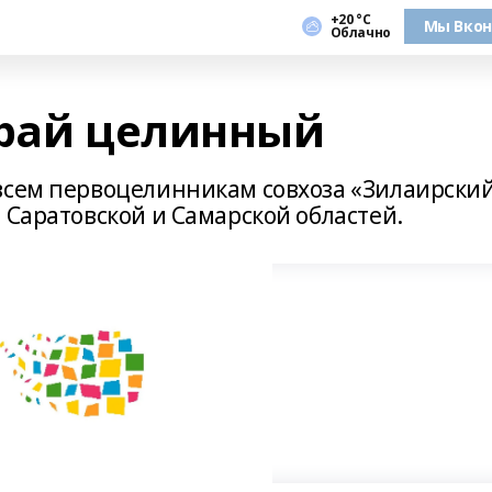
+20 °С
Мы Вкон
Облачно
край целинный
всем первоцелинникам совхоза «Зилаирски
 Саратовской и Самарской областей.