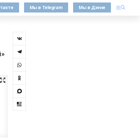
такте
Мы в Telegram
Мы в Дзене
й»