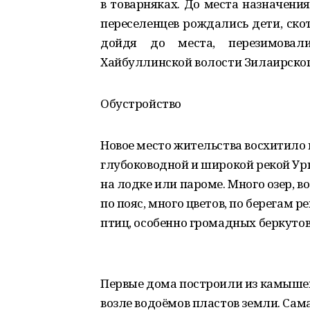
в товарняках. До места назначени
переселенцев рождались дети, ско
дойдя до места, перезимова
Хайбуллинской волости Зилаирског
Обустройство
Новое место жительства восхитило 
глубоководной и широкой рекой Ур
на лодке или пароме. Много озер, в
по пояс, много цветов, по берегам
птиц, особенно громадных беркутов
Первые дома построили из камышей
возле водоёмов пластов земли. Сам