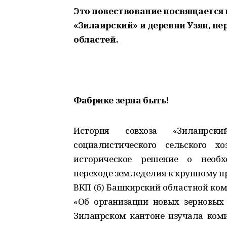
Это повествование посвящается
«Зилаирский» и деревни Узян, пе
областей.
Фабрике зерна быть!
История совхоза «Зилаирск
социалистического сельского х
историческое решение о необхо
переходе земледелия к крупному п
ВКП (б) Башкирский областной ком
«Об организации новых зерновых 
Зилаирском кантоне изучала коми