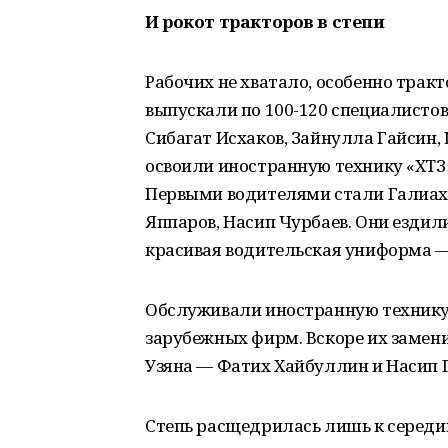
И рокот тракторов в степи
Рабочих не хватало, особенно трак
выпускали по 100-120 специалистов
Сибагат Исхаков, Зайнулла Гайсин,
освоили иностранную технику «ХТЗ»
Первыми водителями стали Галиах
Яппаров, Насип Чурбаев. Они ездил
красивая водительская униформа —
Обслуживали иностранную технику
зарубежных фирм. Вскоре их замени
Узяна — Фатих Хайбуллин и Насип 
Степь расщедрилась лишь к середин