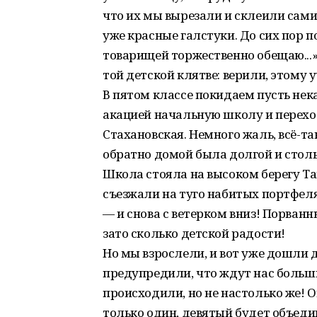
что их мы вырезали и склеили сами 
уже красные галстуки. До сих пор п
товарищей торжественно обещаю...»
той детской клятве: верили, этому 
В пятом классе покидаем пусть нек
акацией начальную школу и перехо
Стахановская. Немного жаль, всё-та
обратно домой была долгой и столь
Школа стояла на высоком берегу Та
съезжали на туго набитых портфел
— и снова с ветерком вниз! Порванн
зато сколько детской радости!
Но мы взрослели, и вот уже дошли 
предупредили, что ждут нас больши
происходили, но не настолько же! О
только один, девятый будет объед