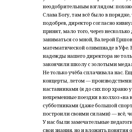
неодобрительным взглядом: похоже,
Слава Богу, там всё было в порядке
подобрев, директор согласно кивну
принят, мало того, через несколько
заниматься со мной, Валерой Ершов
математической олимпиаде в Уфе. Н
надежды нашего директора не тольк
закончили школу с золотыми меда
Не только учёба сплачивала нас. Е
концерты, летом — производственна
наставниками (я до сих пор храню у
непременные поездки в колхоз «на 
субботниками (даже большой спорт
построили своими силами) — всё, 
У нас были замечательные педагоги
свои знания, но и вложить понятия