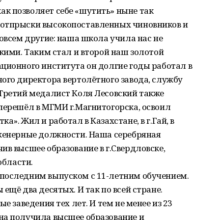
к позволяет себе «шутить» ныне так
 отпрыски высокопоставленных чиновников и
совсем другие: наша школа учила нас не
акими. Таким стал и второй наш золотой
ционного института он долгие годы работал в
ого директора вертолётного завода, службу
 Третий медалист Коля Лесовский также
перешёл в МГМИ г.Магнитогорска, освоил
а». Жил и работал в Казахстане, в г.Гай, в
нженерные должности. Наша серебряная
ив высшее образование в г.Свердловске,
области.
последним выпуском с 11-летним обучением.
ещё два десятых. И так по всей стране.
е заведения тех лет. И тем не менее из 23
на получила высшее образование и