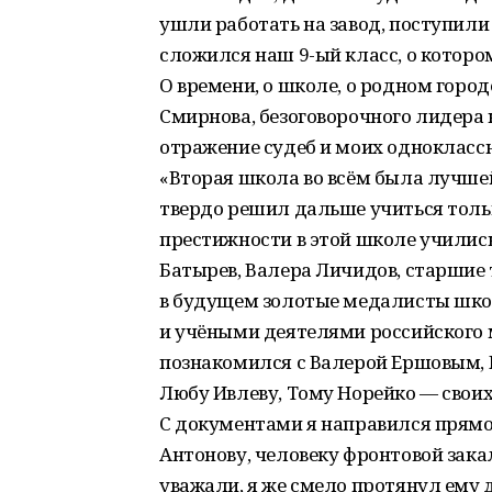
ушли работать на завод, поступили
сложился наш 9-ый класс, о которо
О времени, о школе, о родном горо
Смирнова, безоговорочного лидера 
отражение судеб и моих одноклассн
«Вторая школа во всём была лучшей
твердо решил дальше учиться тольк
престижности в этой школе учились
Батырев, Валера Личидов, старшие
в будущем золотые медалисты шко
и учёными деятелями российского 
познакомился с Валерой Ершовым, 
Любу Ивлеву, Тому Норейко — свои
С документами я направился прямо
Антонову, человеку фронтовой закал
уважали, я же смело протянул ему 