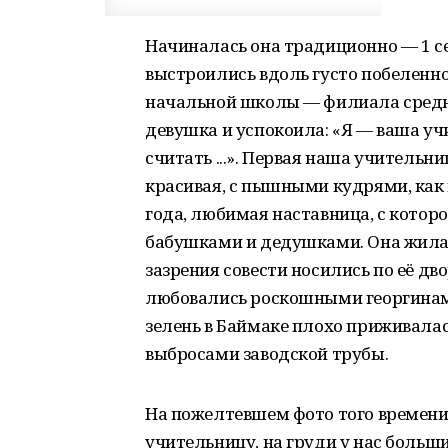
Начиналась она традиционно — 1 се
выстроились вдоль густо побеленн
начальной школы — филиала средн
девушка и успокоила: «Я — ваша уч
считать ...». Первая наша учительн
красивая, с пышными кудрями, как
года, любимая наставница, с которо
бабушками и дедушками. Она жила 
зазрения совести носились по её д
любовались роскошными георгинами 
зелень в Баймаке плохо приживала
выбросами заводской трубы.
На пожелтевшем фото того времени 
учительницу, на груди у нас больш