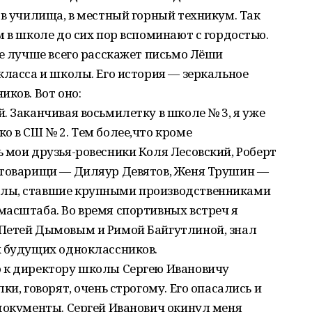
 в училища, в местный горный техникум. Так
м в школе до сих пор вспоминают с гордостью.
де лучше всего расскажет письмо Лёши
класса и школы. Его история — зеркальное
иков. Вот оно:
. Заканчивая восьмилетку в школе № 3, я уже
о в СШ № 2. Тем более,что кроме
 мои друзья-ровесники Коля Лесовский, Роберт
 товарищи — Диляур Девятов, Женя Трушин —
лы, ставшие крупными производственниками
масштаба. Во время спортивных встреч я
Петей Дымовым и Римой Байгутлиной, знал
х будущих одноклассников.
 к директору школы Сергею Ивановичу
ки, говорят, очень строгому. Его опасались и
документы. Сергей Иванович окинул меня