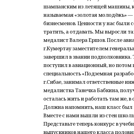
шампанским из летящей машины, ка
называемая «золотая молодёжь» —
бизнесменов. Ценности у нас были 
тратить, а отдавать. Мы выросли т
медалист Валера Ершов. После авиа
г.Кумертау заместителем генеральн
завершил в звании подполковника.
поступил в авиационный, но потом 
специальность «Подземная разработк
г.Сибае, занимал ответственные и
медалистка Танечка Бабкина, получ
осталась жить и работать там же, в 
Должна напомнить, наш класс был 
Вместе с нами вышли из стен школы 
Представьте теперь конкурс в учебны
выпускников нашего класса полови