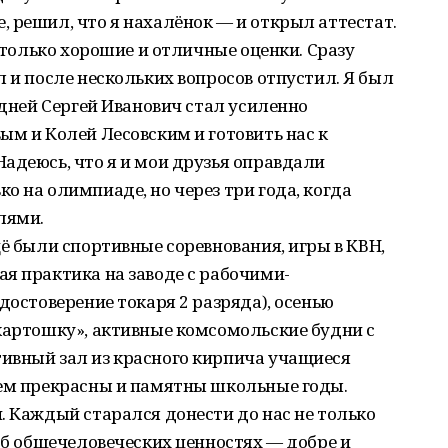
 решил, что я нахалёнок — и открыл аттестат.
, только хорошие и отличные оценки. Сразу
л и после нескольких вопросов отпустил. Я был
 дней Сергей Иванович стал усиленно
ым и Колей Лесовским и готовить нас к
адеюсь, что я и мои друзья оправдали
о на олимпиаде, но через три года, когда
лями.
щё были спортивные соревнования, игры в КВН,
я практика на заводе с рабочими-
достоверение токаря 2 разряда), осенью
картошку», активные комсомольские будни с
ивный зал из красного кирпича учащиеся
чем прекрасны и памятны школьные годы.
. Каждый старался донести до нас не только
 об общечеловеческих ценностях — добре и