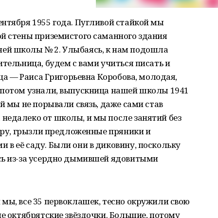
нтября 1955 года. Пугливой стайкой мы
ой стены приземистого саманного здания
ей школы № 2. Улыбаясь, к нам подошла
ительница, будем с вами учиться писать и
ица — Раиса Григорьевна Коробова, молодая,
 потом узнали, выпускница нашей школы 1941
й мы не порывали связь, даже сами став
недалеко от школы, и мы после занятий без
вору, грызли предложенные пряники и
в её саду. Были они в диковину, поскольку
сь из-за усердно дымившей ядовитыми
мы, все 35 первоклашек, тесно окружили свою
ие октябрятские звёздочки. Большие, потому