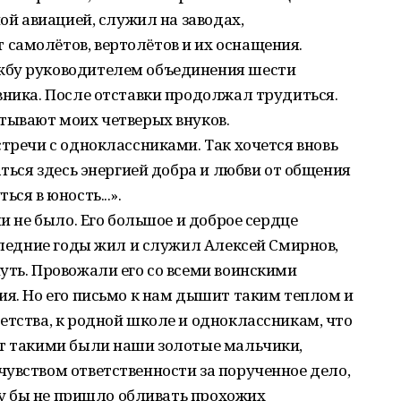
ной авиацией, служил на заводах,
самолётов, вертолётов и их оснащения.
жбу руководителем объединения шести
вника. После отставки продолжал трудиться.
тывают моих четверых внуков.
стречи с одноклассниками. Так хочется вновь
аться здесь энергией добра и любви от общения
ся в юность...».
ши не было. Его большое и доброе сердце
оследние годы жил и служил Алексей Смирнов,
уть. Провожали его со всеми воинскими
ия. Но его письмо к нам дышит таким теплом и
етства, к родной школе и одноклассникам, что
от такими были наши золотые мальчики,
увством ответственности за порученное дело,
ову бы не пришло обливать прохожих