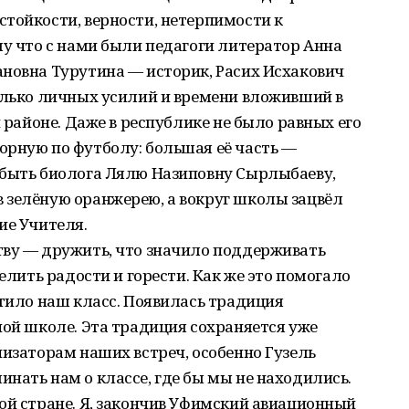
тойкости, верности, нетерпимости к
му что с нами были педагоги литератор Анна
ановна Турутина — историк, Расих Исхакович
олько личных усилий и времени вложивший в
и районе. Даже в республике не было равных его
орную по футболу: большая её часть —
абыть биолога Лялю Назиповну Сырлыбаеву,
 зелёную оранжерею, а вокруг школы зацвёл
ие Учителя.
тву — дружить, что значило поддерживать
делить радости и горести. Как же это помогало
отило наш класс. Появилась традиция
ной школе. Эта традиция сохраняется уже
низаторам наших встреч, особенно Гузель
нать нам о классе, где бы мы не находились.
ой стране. Я, закончив Уфимский авиационный