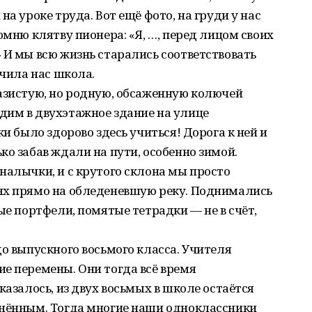
на уроке труда. Вот ещё фото, на груди у нас
омню клятву пионера: «Я, …, перед лицом своих
 И мы всю жизнь старались соответствовать
учила нас школа.
азистую, но родную, обсаженную колючей
дим в двухэтажное здание на улице
ки было здорово здесь учиться! Дорога к ней и
ко забав ждали на пути, особенно зимой.
налычки, и с крутого склона мы просто
ях прямо на обледеневшую реку. Поднимались
ые портфели, помятые тетрадки — не в счёт,
до выпускного восьмого класса. Учителя
е перемены. Они тогда всё время
казалось, из двух восьмых в школе остаётся
инённым. Тогда многие наши одноклассники