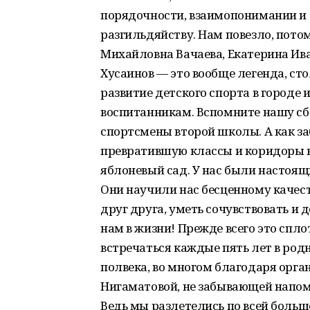
порядочности, взаимопонимании и с
разгильдяйству. Нам повезло, пото
Михайловна Вачаева, Екатерина Ив
Хусаинов — это вообще легенда, ст
развитие детского спорта в городе 
воспитанникам. Вспомните нашу сб
спортсмены второй школы. А как з
превратившую классы и коридоры в
яблоневый сад. У нас были настоящ
Они научили нас бесценному качес
друг друга, уметь сочувствовать и 
нам в жизни! Прежде всего это спл
встречаться каждые пять лет в род
полвека, во многом благодаря орга
Нигаматовой, не забывающей напоми
Ведь мы разлетелись по всей больш