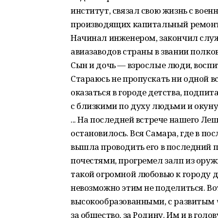
институт, связал свою жизнь с воен
производящих капитальный ремонт 
Начинал инженером, закончил слу
авиазаводов страны в звании полко
Сын и дочь — взрослые люди, воспи
Стараюсь не пропускать ни одной в
оказаться в городе детства, подпит
с близкими по духу людьми и окунуть
... На последней встрече нашего Ле
остановилось. Вся Самара, где в п
вышла проводить его в последний п
почестями, прогремел залп из оруж
такой огромной любовью к городу д
невозможно этим не поделиться. В
высокообразованными, с развитым ч
за общество, за Родину. Им и в гол