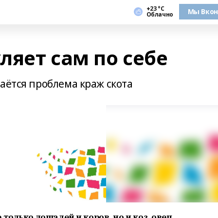
+23 °С
Мы Вкон
Облачно
уляет сам по себе
аётся проблема краж скота
только лошадей и коров, но и коз, овец,