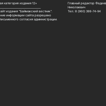
ая категория издания 12+
Главный редактор Фадее
_______________________________
Николаевич
айт издания "Баймакский вестник".
Тел.: 8 (960) 388-74-94
ние информации сайта разрешено
 письменного согласия администрации.