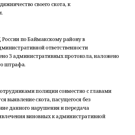
яжничество своего скота, к
.
России по Баймакскому району в
дминистративной ответственности
ено 3 административных протокола, наложено
о штрафа.
сотрудниками полиции совместно с главами
я выявление скота, пасущегося без
ние данного нарушения и передача
ивлечения виновных к административной