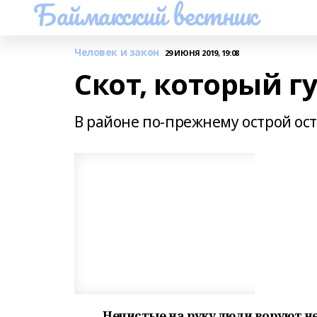
Баймакский вестник
Человек и закон
29 ИЮНЯ 2019, 19:08
Скот, который г
В районе по-прежнему острой ост
Нечистые на руку люди воруют не 