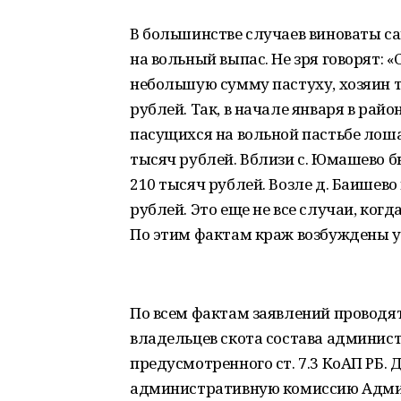
В большинстве случаев виноваты са
на вольный выпас. Не зря говорят:
небольшую сумму пастуху, хозяин т
рублей. Так, в начале января в райо
пасущихся на вольной пастьбе лош
тысяч рублей. Вблизи с. Юмашево 
210 тысяч рублей. Возле д. Баишев
рублей. Это еще не все случаи, ко
По этим фактам краж возбуждены уг
По всем фактам заявлений проводят
владельцев скота состава админис
предусмотренного ст. 7.3 КоАП РБ.
административную комиссию Адми