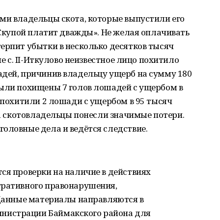
ми владельцы скота, которые выпустили его
 «Скупой платит дважды». Не желая оплачивать
ерпит убытки в несколько десятков тысяч
не с. II-Иткулово неизвестное лицо похитило
адей, причинив владельцу ущерб на сумму 180
были похищены 7 голов лошадей с ущербом в
о похитили 2 лошади с ущербом в 95 тысяч
гда скотовладельцы понесли значимые потери.
оловные дела и ведётся следствие.
ся проверки на наличие в действиях
тративного правонарушения,
 Данные материалы направляются в
нистрации Баймакского района для