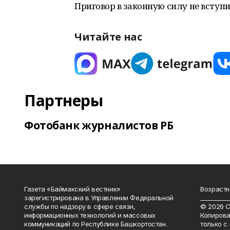
Приговор в законную силу не вступи
Читайте нас
Партнеры
Фотобанк журналистов РБ
Газета «Баймакский вестник»
Возрастн
зарегистрирована в Управлении Федеральной
__________
службы по надзору в сфере связи,
© 2026 С
информационных технологий и массовых
Копирова
коммуникаций по Республике Башкортостан.
только с