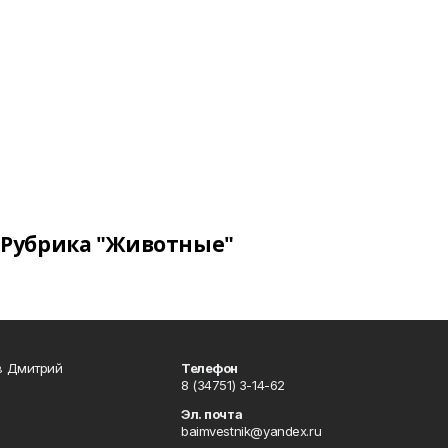
Рубрика "Животные"
в Дмитрий
Телефон
8 (34751) 3-14-62
Эл. почта
baimvestnik@yandex.ru