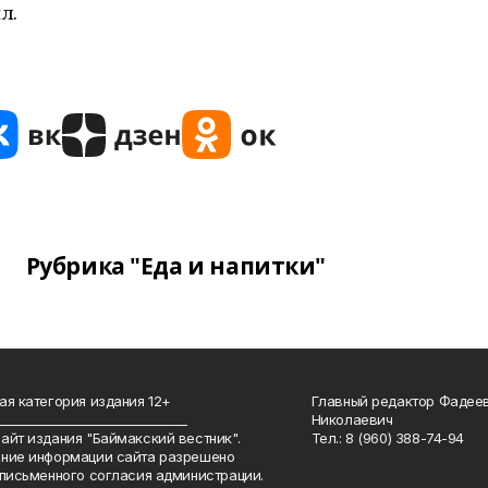
л.
Рубрика "Еда и напитки"
ая категория издания 12+
Главный редактор Фадее
_______________________________
Николаевич
айт издания "Баймакский вестник".
Тел.: 8 (960) 388-74-94
ние информации сайта разрешено
 письменного согласия администрации.