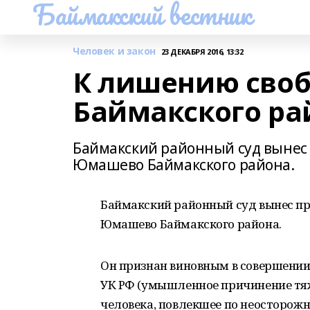
Баймакский вестник
Человек и закон
23 ДЕКАБРЯ 2016, 13:32
К лишению сво
Баймакского ра
Баймакский районный суд вынес 
Юмашево Баймакского района.
Баймакский районный суд вынес при
Юмашево Баймакского района.
Он признан виновным в совершении 
УК РФ (умышленное причинение тяж
человека, повлекшее по неосторожн