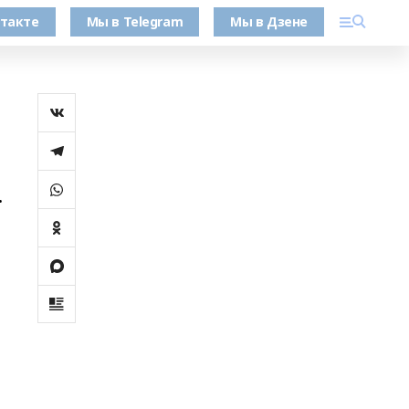
такте
Мы в Telegram
Мы в Дзене
.